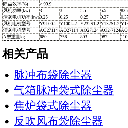
除尘效率(%)
> 99.9
风机功率(kw)
3
3
5.5
5.5
835
清灰电机功率(kw)
0.25
0.25
0.25
0.37
0.3
风机电机型号
Y9L00-2
Y100L-2
Y232S1-2
Y132S1-2
Y13
清灰电机型号
AQ27114
AQ27114
AQ27124
AQ2-7124
AQ
A型重量kg
680
756
893
987
110
相关产品
脉冲布袋除尘器
气箱脉冲袋式除尘器
焦炉袋式除尘器
反吹风布袋除尘器