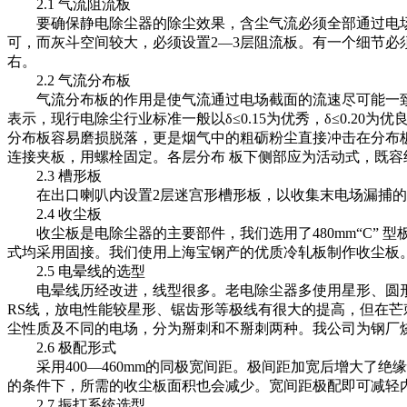
2.1 气流阻流板
要确保静电除尘器的除尘效果，含尘气流必须全部通过电场
可，而灰斗空间较大，必须设置2—3层阻流板。有一个细节必须
右。
2.2 气流分布板
气流分布板的作用是使气流通过电场截面的流速尽可能一致。
表示，现行电除尘行业标准一般以δ≤0.15为优秀，δ≤0.2
分布板容易磨损脱落，更是烟气中的粗砺粉尘直接冲击在分布
连接夹板，用螺栓固定。各层分布 板下侧部应为活动式，既
2.3 槽形板
在出口喇叭内设置2层迷宫形槽形板，以收集末电场漏捕的
2.4 收尘板
收尘板是电除尘器的主要部件，我们选用了480mm“C” 
式均采用固接。我们使用上海宝钢产的优质冷轧板制作收尘板
2.5 电晕线的选型
电晕线历经改进，线型很多。老电除尘器多使用星形、圆形、
RS线，放电性能较星形、锯齿形等极线有很大的提高，但在芒
尘性质及不同的电场，分为掰刺和不掰刺两种。我公司为钢厂
2.6 极配形式
采用400—460mm的同极宽间距。极间距加宽后增大了绝
的条件下，所需的收尘板面积也会减少。宽间距极配即可减轻
2.7 振打系统选型