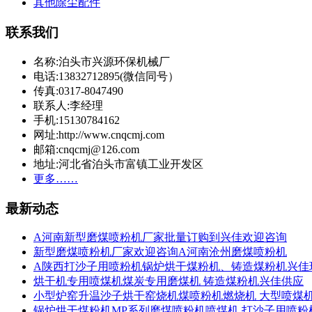
其他除尘配件
联系我们
名称:泊头市兴源环保机械厂
电话:13832712895(微信同号）
传真:0317-8047490
联系人:李经理
手机:15130784162
网址:http://www.cnqcmj.com
邮箱:cnqcmj@126.com
地址:河北省泊头市富镇工业开发区
更多……
最新动态
A河南新型磨煤喷粉机厂家批量订购到兴佳欢迎咨询
新型磨煤喷粉机厂家欢迎咨询A河南沧州磨煤喷粉机
A陕西打沙子用喷粉机锅炉烘干煤粉机、铸造煤粉机兴佳
烘干机专用喷煤机煤炭专用磨煤机 铸造煤粉机兴佳供应
小型炉窑升温沙子烘干窑烧机煤喷粉机燃烧机 大型喷煤
锅炉烘干煤粉机MP系列磨煤喷粉机喷煤机 打沙子用喷粉