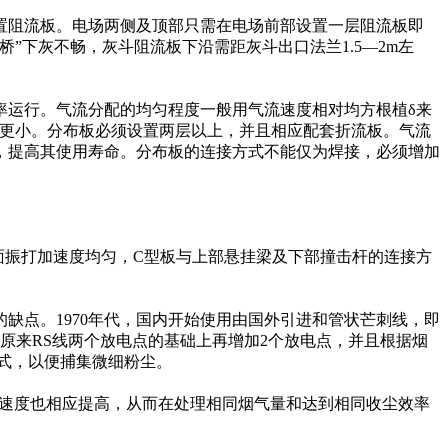
阻流板。电场两侧及顶部只需在电场前部设置一层阻流板即
”下灰不畅，灰斗阻流板下沿需距灰斗出口法兰1.5—2m左
运行。气流分配的均匀程度一般用气流速度相对均方根植δ来
根值必须更小。分布板必须设置两层以上，并且相应配套折流板。气流
，提高其使用寿命。分布板的连接方式不能仅为焊接，必须增加
面振打加速度均匀，C型板与上部悬挂梁及下部撞击杆的连接方
点。1970年代，国内开始使用由国外引进和管状芒刺线，即
原来RS线两个放电点的基础上再增加2个放电点，并且根据烟
式，以便捕集微细粉尘。
进速度也相应提高，从而在处理相同烟气量和达到相同收尘效率