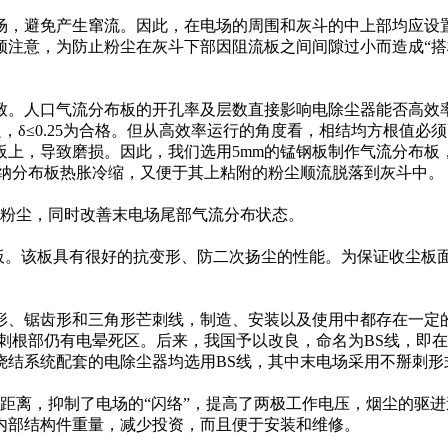
，避免产生窜流。因此，在电场的周围和灰斗的中上部均应设置
注意，为防止粉尘在灰斗下部因阻流板之间间隙过小而造成“搭桥
人口气流分布板的开孔率及层数直接影响电除尘器能否高效率
0为优良，δ≤0.25为合格。但从高效率运行的角度看，相结均方
板上，导致磨损。因此，我们选用5mm的锰钢板制作气流分布板
容纳分布板热胀冷缩，又便于其上粘附的粉尘顺流脱落到灰斗中。
粉尘，同时改善末电场尾部气流分布状态。
型板。该板具有很好的抗变形、防二次扬尘的性能。为保证收尘板
。
锯齿形和三角形芒刺线，制造、安装以及使用中都存在一定的缺
刺根部仍有电晕死区。后来，我国予以改良，命名为BS线，即在
烧结系统配套的电除尘器均选用BS线，其中末电场采用不掰刺形
缘距离，抑制了电场的“闪络”，提高了两极工作电压，烟尘的驱
内部结构件重量，减少投资，而且便于安装和维修。