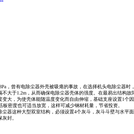
8Pa，曾有电除尘器外壳被吸瘪的事故，在选择机头电除尘器时，
间隔不大于1.2m，从而确保电除尘器壳体的强度。在最易出结构
度变大，为使壳体能随温度变化而自由伸缩，基础支座设置1个
可，筋板密度也可适当放宽，这样可减少钢材耗量，节省投资。
除尘器这种大型双室结构，必须设置4个灰斗，灰斗斗壁与水平面夹
保灰封。