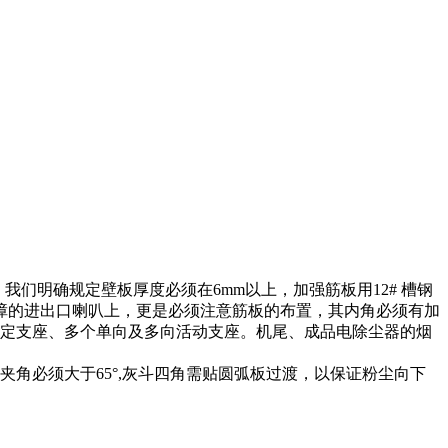
我们明确规定壁板厚度必须在6mm以上，加强筋板用12# 槽钢
故障的进出口喇叭上，更是必须注意筋板的布置，其内角必须有加
因定支座、多个单向及多向活动支座。机尾、成品电除尘器的烟
角必须大于65°,灰斗四角需贴圆弧板过渡，以保证粉尘向下