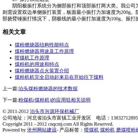
阴阳极振打系统分为侧部振打和顶部振打两大类。我公司为
则需设置双边单侧振打装置，板面最小振打力加速度为200g
部挠臂锤振打情况下，阴极线的最小振打加速度为100g。振
相关文章
煤粉燃烧器结构性能特点
煤粉燃烧器用途及工作原理
喷煤机工作原理
煤粉机的用途和特点
煤粉燃烧器点火装置介绍
煤粉机机完全启动起来后在开始往下煤料
上一篇:
泊头煤粉燃烧器的技术数据
下一篇:
粉煤机(煤粉机)的应用驻相关说明
© 2011-2012
泊头市兴源环保机械厂
公司地址：河北省泊头市富镇工业开发区 电话：138327128
Copyright 2011 - 2012 cnqcmj.com All Rights Reserved.
Powered by
沧州网站建设
- 产品标签：
喷煤机
煤粉机
磨煤喷粉