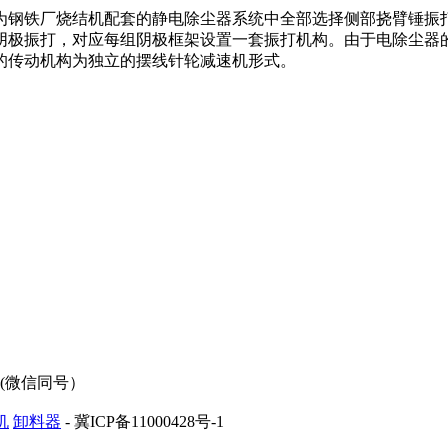
钢铁厂烧结机配套的静电除尘器系统中全部选择侧部挠臂锤振打
。阴极振打，对应每组阴极框架设置一套振打机构。由于电除尘
打的传动机构为独立的摆线针轮减速机形式。
95(微信同号）
机
卸料器
- 冀ICP备11000428号-1