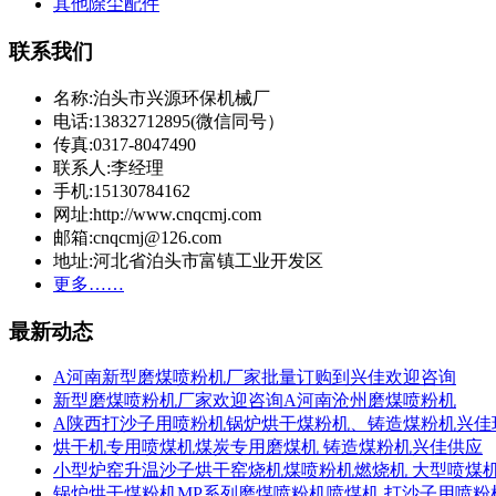
其他除尘配件
联系我们
名称:泊头市兴源环保机械厂
电话:13832712895(微信同号）
传真:0317-8047490
联系人:李经理
手机:15130784162
网址:http://www.cnqcmj.com
邮箱:cnqcmj@126.com
地址:河北省泊头市富镇工业开发区
更多……
最新动态
A河南新型磨煤喷粉机厂家批量订购到兴佳欢迎咨询
新型磨煤喷粉机厂家欢迎咨询A河南沧州磨煤喷粉机
A陕西打沙子用喷粉机锅炉烘干煤粉机、铸造煤粉机兴佳
烘干机专用喷煤机煤炭专用磨煤机 铸造煤粉机兴佳供应
小型炉窑升温沙子烘干窑烧机煤喷粉机燃烧机 大型喷煤
锅炉烘干煤粉机MP系列磨煤喷粉机喷煤机 打沙子用喷粉