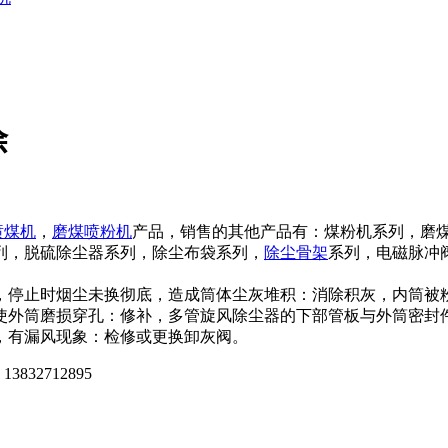
除
喷煤机
，
磨煤喷粉机
产品，销售的其他产品有：煤粉机系列，磨
列，脱硫除尘器系列，除尘布袋系列，
除尘骨架
系列，电磁脉冲
停止时烟尘未换彻底，造成筒体尘灰堆积：消除积灰，内筒被粉
使外筒磨损穿孔：修补，多管旋风除尘器的下部管板与外筒密封
，有漏风现象：检修或更换卸灰阀。
712895