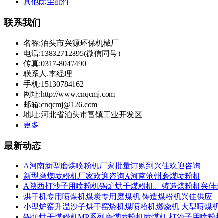
其他除尘配件
联系我们
名称:泊头市兴源环保机械厂
电话:13832712895(微信同号）
传真:0317-8047490
联系人:李经理
手机:15130784162
网址:http://www.cnqcmj.com
邮箱:cnqcmj@126.com
地址:河北省泊头市富镇工业开发区
更多……
最新动态
A河南新型磨煤喷粉机厂家批量订购到兴佳欢迎咨询
新型磨煤喷粉机厂家欢迎咨询A河南沧州磨煤喷粉机
A陕西打沙子用喷粉机锅炉烘干煤粉机、铸造煤粉机兴佳
烘干机专用喷煤机煤炭专用磨煤机 铸造煤粉机兴佳供应
小型炉窑升温沙子烘干窑烧机煤喷粉机燃烧机 大型喷煤
锅炉烘干煤粉机MP系列磨煤喷粉机喷煤机 打沙子用喷粉