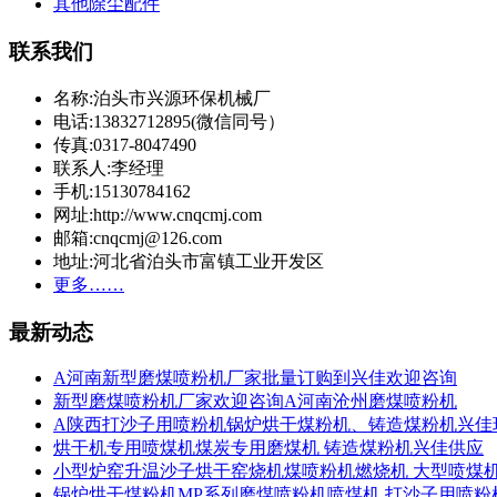
其他除尘配件
联系我们
名称:泊头市兴源环保机械厂
电话:13832712895(微信同号）
传真:0317-8047490
联系人:李经理
手机:15130784162
网址:http://www.cnqcmj.com
邮箱:cnqcmj@126.com
地址:河北省泊头市富镇工业开发区
更多……
最新动态
A河南新型磨煤喷粉机厂家批量订购到兴佳欢迎咨询
新型磨煤喷粉机厂家欢迎咨询A河南沧州磨煤喷粉机
A陕西打沙子用喷粉机锅炉烘干煤粉机、铸造煤粉机兴佳
烘干机专用喷煤机煤炭专用磨煤机 铸造煤粉机兴佳供应
小型炉窑升温沙子烘干窑烧机煤喷粉机燃烧机 大型喷煤
锅炉烘干煤粉机MP系列磨煤喷粉机喷煤机 打沙子用喷粉