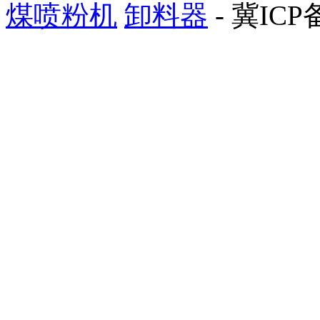
煤喷粉机
卸料器
- 冀ICP