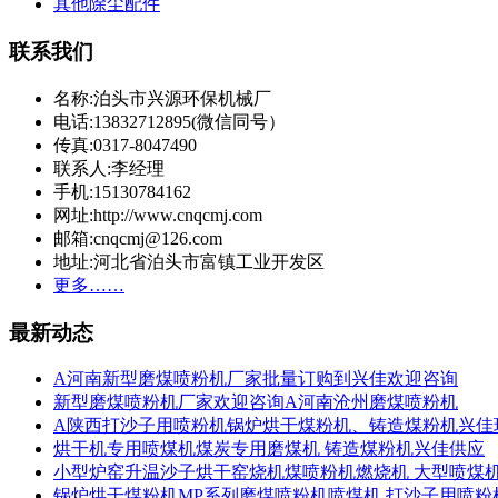
其他除尘配件
联系我们
名称:泊头市兴源环保机械厂
电话:13832712895(微信同号）
传真:0317-8047490
联系人:李经理
手机:15130784162
网址:http://www.cnqcmj.com
邮箱:cnqcmj@126.com
地址:河北省泊头市富镇工业开发区
更多……
最新动态
A河南新型磨煤喷粉机厂家批量订购到兴佳欢迎咨询
新型磨煤喷粉机厂家欢迎咨询A河南沧州磨煤喷粉机
A陕西打沙子用喷粉机锅炉烘干煤粉机、铸造煤粉机兴佳
烘干机专用喷煤机煤炭专用磨煤机 铸造煤粉机兴佳供应
小型炉窑升温沙子烘干窑烧机煤喷粉机燃烧机 大型喷煤
锅炉烘干煤粉机MP系列磨煤喷粉机喷煤机 打沙子用喷粉