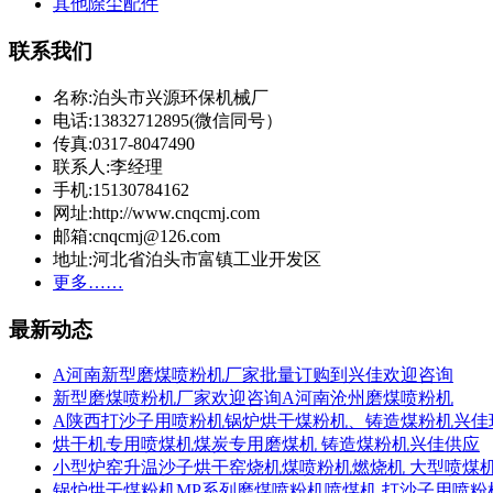
其他除尘配件
联系我们
名称:泊头市兴源环保机械厂
电话:13832712895(微信同号）
传真:0317-8047490
联系人:李经理
手机:15130784162
网址:http://www.cnqcmj.com
邮箱:cnqcmj@126.com
地址:河北省泊头市富镇工业开发区
更多……
最新动态
A河南新型磨煤喷粉机厂家批量订购到兴佳欢迎咨询
新型磨煤喷粉机厂家欢迎咨询A河南沧州磨煤喷粉机
A陕西打沙子用喷粉机锅炉烘干煤粉机、铸造煤粉机兴佳
烘干机专用喷煤机煤炭专用磨煤机 铸造煤粉机兴佳供应
小型炉窑升温沙子烘干窑烧机煤喷粉机燃烧机 大型喷煤
锅炉烘干煤粉机MP系列磨煤喷粉机喷煤机 打沙子用喷粉