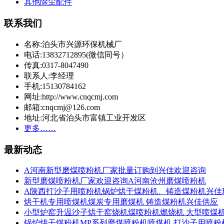
其他除尘配件
联系我们
名称:泊头市兴源环保机械厂
电话:13832712895(微信同号）
传真:0317-8047490
联系人:李经理
手机:15130784162
网址:http://www.cnqcmj.com
邮箱:cnqcmj@126.com
地址:河北省泊头市富镇工业开发区
更多……
最新动态
A河南新型磨煤喷粉机厂家批量订购到兴佳欢迎咨询
新型磨煤喷粉机厂家欢迎咨询A河南沧州磨煤喷粉机
A陕西打沙子用喷粉机锅炉烘干煤粉机、铸造煤粉机兴佳
烘干机专用喷煤机煤炭专用磨煤机 铸造煤粉机兴佳供应
小型炉窑升温沙子烘干窑烧机煤喷粉机燃烧机 大型喷煤
锅炉烘干煤粉机MP系列磨煤喷粉机喷煤机 打沙子用喷粉