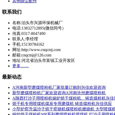
其他除尘配件
联系我们
名称:泊头市兴源环保机械厂
电话:13832712895(微信同号）
传真:0317-8047490
联系人:李经理
手机:15130784162
网址:http://www.cnqcmj.com
邮箱:cnqcmj@126.com
地址:河北省泊头市富镇工业开发区
更多……
最新动态
A河南新型磨煤喷粉机厂家批量订购到兴佳欢迎咨询
新型磨煤喷粉机厂家欢迎咨询A河南沧州磨煤喷粉机
A陕西打沙子用喷粉机锅炉烘干煤粉机、铸造煤粉机兴佳
烘干机专用喷煤机煤炭专用磨煤机 铸造煤粉机兴佳供应
小型炉窑升温沙子烘干窑烧机煤喷粉机燃烧机 大型喷煤
锅炉烘干煤粉机MP系列磨煤喷粉机喷煤机 打沙子用喷粉