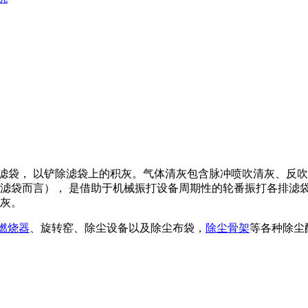
滤袋， 以铲除滤袋上的积灰。气体清灰包含脉冲喷吹清灰、反
滤袋而言）， 是借助于机械振打设备周期性的轮番振打各排滤
积灰。
燃烧器
、旋转窑、除尘设备以及除尘布袋，
除尘骨架
等各种除尘配