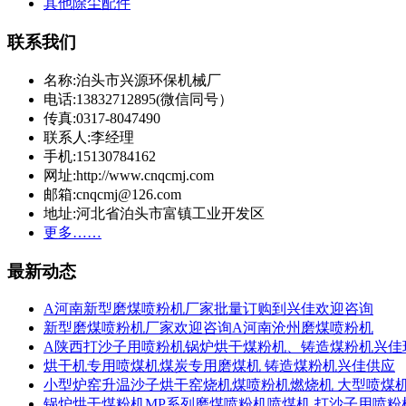
其他除尘配件
联系我们
名称:泊头市兴源环保机械厂
电话:13832712895(微信同号）
传真:0317-8047490
联系人:李经理
手机:15130784162
网址:http://www.cnqcmj.com
邮箱:cnqcmj@126.com
地址:河北省泊头市富镇工业开发区
更多……
最新动态
A河南新型磨煤喷粉机厂家批量订购到兴佳欢迎咨询
新型磨煤喷粉机厂家欢迎咨询A河南沧州磨煤喷粉机
A陕西打沙子用喷粉机锅炉烘干煤粉机、铸造煤粉机兴佳
烘干机专用喷煤机煤炭专用磨煤机 铸造煤粉机兴佳供应
小型炉窑升温沙子烘干窑烧机煤喷粉机燃烧机 大型喷煤
锅炉烘干煤粉机MP系列磨煤喷粉机喷煤机 打沙子用喷粉