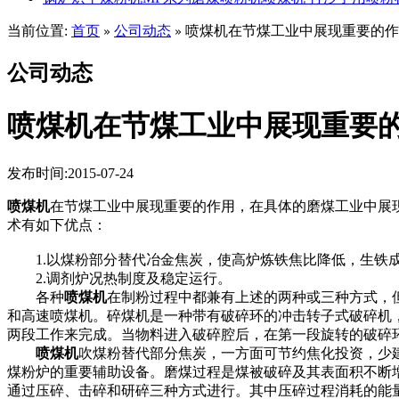
当前位置:
首页
公司动态
喷煤机在节煤工业中展现重要的作
»
»
公司动态
喷煤机在节煤工业中展现重要
发布时间:2015-07-24
喷煤机
在节煤工业中展现重要的作用，在具体的磨煤工业中展现
术有如下优点：
1.以煤粉部分替代冶金焦炭，使高炉炼铁焦比降低，生铁
2.调剂炉况热制度及稳定运行。
各种
喷煤机
在制粉过程中都兼有上述的两种或三种方式，
和高速喷煤机。碎煤机是一种带有破碎环的冲击转子式破碎机
两段工作来完成。当物料进入破碎腔后，在第一段旋转的破碎
喷煤机
吹煤粉替代部分焦炭，一方面可节约焦化投资，少
煤粉炉的重要辅助设备。磨煤过程是煤被破碎及其表面积不断
通过压碎、击碎和研碎三种方式进行。其中压碎过程消耗的能