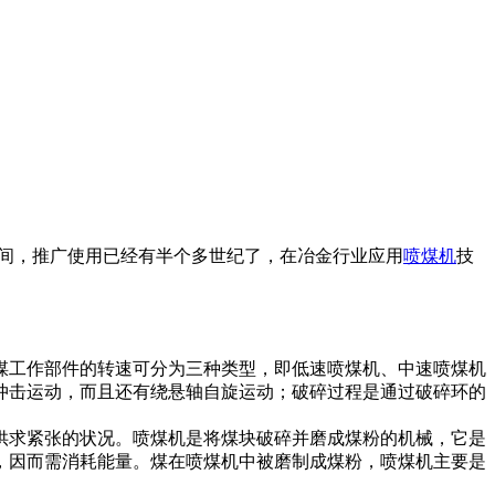
之间，推广使用已经有半个多世纪了，在冶金行业应用
喷煤机
技
煤工作部件的转速可分为三种类型，即低速喷煤机、中速喷煤机
冲击运动，而且还有绕悬轴自旋运动；破碎过程是通过破碎环的
供求紧张的状况。喷煤机是将煤块破碎并磨成煤粉的机械，它是
，因而需消耗能量。煤在喷煤机中被磨制成煤粉，喷煤机主要是