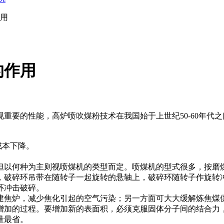
用
的作用
重要的性能，高炉喷吹煤粉技术在我国始于上世纪50-60年代
成本下降。
但以何种为主则视喷煤机的类型而定。喷煤机的型式很多，按磨
，破碎环吊带在随转子一起旋转的悬轴上，破碎环随转子作旋转
环冲击破碎。
建焦炉，减少焦化引起的空气污染；另一方面可大大缓解炼焦煤
增加的过程。要增加新的表面积，必须克服固体分子间的结合力
量最省。