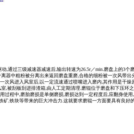
驱动,通过三级减速器减速后,输出转速为26.5r／min.磨盘上
分离器中粗粉被分离出来返回磨盘重磨,合格的细粉被一次风带出
.一次风进入风室后,以一定流速通过喷嘴进入磨内,其作用是干燥
室,被刮板刮进排渣箱,由人工定期清理.磨辊位于磨盘和下压环之间
用过程中,磨胎磨损是单侧磨损,磨损达到一定程度后,应翻身使用
矿,铁块等带来的巨大冲击力.这就要求磨辊一方面要具有良好的