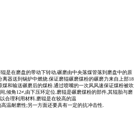
的3个磨辊是在磨盘的带动下转动,碾磨由中央落煤管落到磨盘中的原
分离器送到锅炉中燃烧.保证磨辊碾磨煤粉的碾磨力来自上部18
原煤和输送碾磨后的煤粉.通过喷嘴的一次风风速保证煤粉被吹
,倾角12≠,由下压环定位.磨辊是碾磨煤粉的部件,其辊胎与磨
,以合理利用材料.磨辊是在较高的温
高温耐磨性;另一方面还要具有一定的抗冲击性.