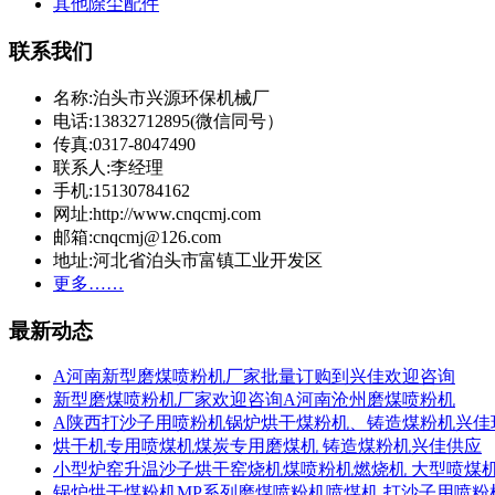
其他除尘配件
联系我们
名称:泊头市兴源环保机械厂
电话:13832712895(微信同号）
传真:0317-8047490
联系人:李经理
手机:15130784162
网址:http://www.cnqcmj.com
邮箱:cnqcmj@126.com
地址:河北省泊头市富镇工业开发区
更多……
最新动态
A河南新型磨煤喷粉机厂家批量订购到兴佳欢迎咨询
新型磨煤喷粉机厂家欢迎咨询A河南沧州磨煤喷粉机
A陕西打沙子用喷粉机锅炉烘干煤粉机、铸造煤粉机兴佳
烘干机专用喷煤机煤炭专用磨煤机 铸造煤粉机兴佳供应
小型炉窑升温沙子烘干窑烧机煤喷粉机燃烧机 大型喷煤
锅炉烘干煤粉机MP系列磨煤喷粉机喷煤机 打沙子用喷粉