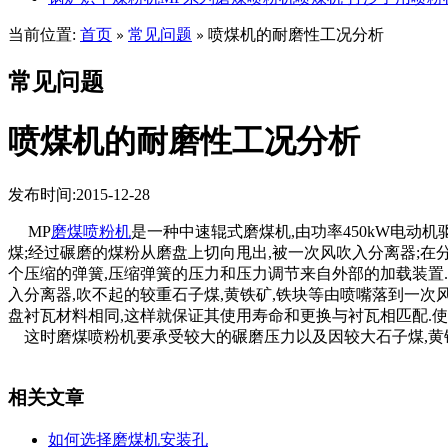
当前位置:
首页
常见问题
喷煤机的耐磨性工况分析
»
»
常见问题
喷煤机的耐磨性工况分析
发布时间:2015-12-28
MP
磨煤喷粉机
是一种中速辊式磨煤机,由功率450kW电动机
煤;经过碾磨的煤粉从磨盘上切向甩出,被一次风吹入分离器;在
个压缩的弹簧,压缩弹簧的压力和压力调节来自外部的加载装置
入分离器,吹不起的较重石子煤,黄铁矿,铁块等由喷嘴落到一次风
盘衬瓦材料相同,这样就保证其使用寿命和更换与衬瓦相匹配.使
这时磨煤喷粉机要承受较大的碾磨压力以及因较大石子煤,黄铁
相关文章
如何选择磨煤机安装孔