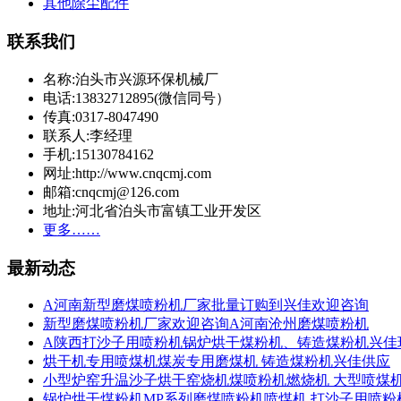
其他除尘配件
联系我们
名称:泊头市兴源环保机械厂
电话:13832712895(微信同号）
传真:0317-8047490
联系人:李经理
手机:15130784162
网址:http://www.cnqcmj.com
邮箱:cnqcmj@126.com
地址:河北省泊头市富镇工业开发区
更多……
最新动态
A河南新型磨煤喷粉机厂家批量订购到兴佳欢迎咨询
新型磨煤喷粉机厂家欢迎咨询A河南沧州磨煤喷粉机
A陕西打沙子用喷粉机锅炉烘干煤粉机、铸造煤粉机兴佳
烘干机专用喷煤机煤炭专用磨煤机 铸造煤粉机兴佳供应
小型炉窑升温沙子烘干窑烧机煤喷粉机燃烧机 大型喷煤
锅炉烘干煤粉机MP系列磨煤喷粉机喷煤机 打沙子用喷粉