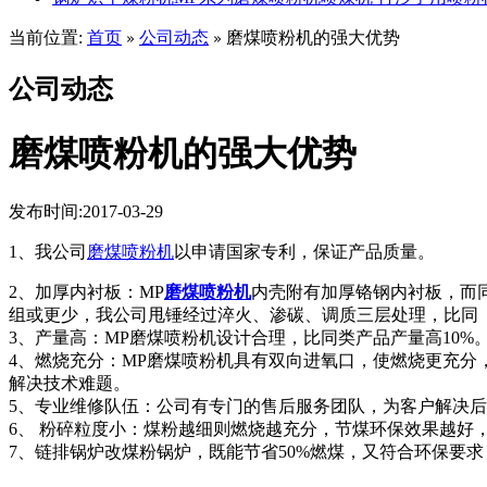
当前位置:
首页
公司动态
磨煤喷粉机的强大优势
»
»
公司动态
磨煤喷粉机的强大优势
发布时间:2017-03-29
1、我公司
磨煤喷粉机
以申请国家专利，保证产品质量。
2、加厚内衬板：MP
磨煤喷粉机
内壳附有加厚铬钢内衬板，而同
组或更少，我公司甩锤经过淬火、渗碳、调质三层处理，比同 类
3、产量高：MP磨煤喷粉机设计合理，比同类产品产量高10%
4、燃烧充分：MP磨煤喷粉机具有双向进氧口，使燃烧更充
解决技术难题。
5、专业维修队伍：公司有专门的售后服务团队，为客户解决
6、 粉碎粒度小：煤粉越细则燃烧越充分，节煤环保效果越好，MP磨煤喷
7、链排锅炉改煤粉锅炉，既能节省50%燃煤，又符合环保