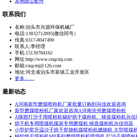
其他除尘配件
联系我们
名称:泊头市兴源环保机械厂
电话:13832712895(微信同号）
传真:0317-8047490
联系人:李经理
手机:15130784162
网址:http://www.cnqcmj.com
邮箱:cnqcmj@126.com
地址:河北省泊头市富镇工业开发区
更多……
最新动态
A河南新型磨煤喷粉机厂家批量订购到兴佳欢迎咨询
新型磨煤喷粉机厂家欢迎咨询A河南沧州磨煤喷粉机
A陕西打沙子用喷粉机锅炉烘干煤粉机、铸造煤粉机兴佳
烘干机专用喷煤机煤炭专用磨煤机 铸造煤粉机兴佳供应
小型炉窑升温沙子烘干窑烧机煤喷粉机燃烧机 大型喷煤
锅炉烘干煤粉机MP系列磨煤喷粉机喷煤机 打沙子用喷粉