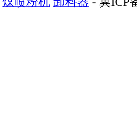
煤喷粉机
卸料器
- 冀ICP