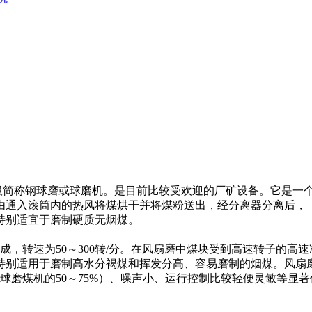
一般简称钢球磨或球磨机。是目前比较受欢迎的厂矿设备。它是一
由通入滚筒内的热风将煤烘干并将煤粉送出，经分离器分离后，
特别适宜于磨制硬质无烟煤。
转速为50～300转/分。在风扇磨中煤块受到高速转子的高
特别适用于磨制高水分褐煤和挥发分高、容易磨制的烟煤。风扇
钢球磨煤机的50～75%）、噪声小、运行控制比较轻便灵敏等