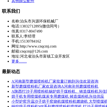
其他除尘配件
联系我们
名称:泊头市兴源环保机械厂
电话:13832712895(微信同号）
传真:0317-8047490
联系人:李经理
手机:15130784162
网址:http://www.cnqcmj.com
邮箱:cnqcmj@126.com
地址:河北省泊头市富镇工业开发区
更多……
最新动态
A河南新型磨煤喷粉机厂家批量订购到兴佳欢迎咨询
新型磨煤喷粉机厂家欢迎咨询A河南沧州磨煤喷粉机
A陕西打沙子用喷粉机锅炉烘干煤粉机、铸造煤粉机兴佳
烘干机专用喷煤机煤炭专用磨煤机 铸造煤粉机兴佳供应
小型炉窑升温沙子烘干窑烧机煤喷粉机燃烧机 大型喷煤
锅炉烘干煤粉机MP系列磨煤喷粉机喷煤机 打沙子用喷粉