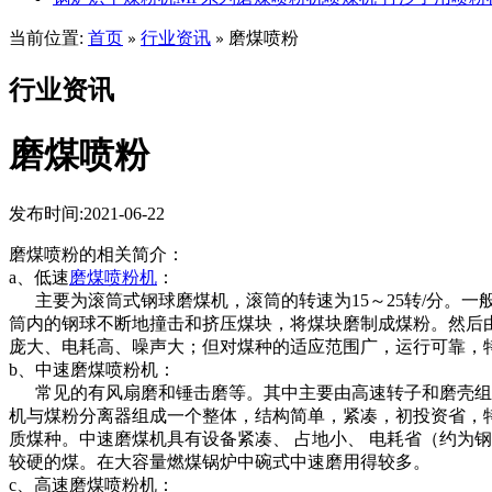
当前位置:
首页
行业资讯
磨煤喷粉
»
»
行业资讯
磨煤喷粉
发布时间:2021-06-22
磨煤喷粉的相关简介：
a、低速
磨煤喷粉机
：
主要为滚筒式钢球磨煤机，滚筒的转速为15～25转/分。
筒内的钢球不断地撞击和挤压煤块，将煤块磨制成煤粉。然后
庞大、电耗高、噪声大；但对煤种的适应范围广，运行可靠，
b、中速磨煤喷粉机：
常见的有风扇磨和锤击磨等。其中主要由高速转子和磨壳组成，
机与煤粉分离器组成一个整体，结构简单，紧凑，初投资省，
质煤种。中速磨煤机具有设备紧凑、 占地小、 电耗省（约为
较硬的煤。在大容量燃煤锅炉中碗式中速磨用得较多。
c、高速磨煤喷粉机：