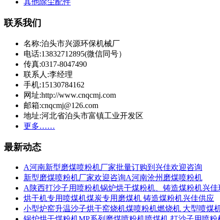
其他除尘配件
联系我们
名称:泊头市兴源环保机械厂
电话:13832712895(微信同号）
传真:0317-8047490
联系人:李经理
手机:15130784162
网址:http://www.cnqcmj.com
邮箱:cnqcmj@126.com
地址:河北省泊头市富镇工业开发区
更多……
最新动态
A河南新型磨煤喷粉机厂家批量订购到兴佳欢迎咨询
新型磨煤喷粉机厂家欢迎咨询A河南沧州磨煤喷粉机
A陕西打沙子用喷粉机锅炉烘干煤粉机、铸造煤粉机兴佳
烘干机专用喷煤机煤炭专用磨煤机 铸造煤粉机兴佳供应
小型炉窑升温沙子烘干窑烧机煤喷粉机燃烧机 大型喷煤
锅炉烘干煤粉机MP系列磨煤喷粉机喷煤机 打沙子用喷粉