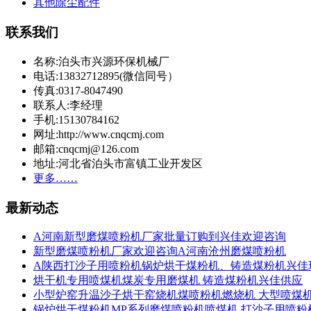
其他除尘配件
联系我们
名称:泊头市兴源环保机械厂
电话:13832712895(微信同号）
传真:0317-8047490
联系人:李经理
手机:15130784162
网址:http://www.cnqcmj.com
邮箱:cnqcmj@126.com
地址:河北省泊头市富镇工业开发区
更多……
最新动态
A河南新型磨煤喷粉机厂家批量订购到兴佳欢迎咨询
新型磨煤喷粉机厂家欢迎咨询A河南沧州磨煤喷粉机
A陕西打沙子用喷粉机锅炉烘干煤粉机、铸造煤粉机兴佳
烘干机专用喷煤机煤炭专用磨煤机 铸造煤粉机兴佳供应
小型炉窑升温沙子烘干窑烧机煤喷粉机燃烧机 大型喷煤
锅炉烘干煤粉机MP系列磨煤喷粉机喷煤机 打沙子用喷粉