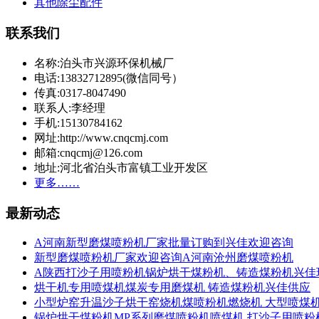
其他除尘配件
联系我们
名称:泊头市兴源环保机械厂
电话:13832712895(微信同号）
传真:0317-8047490
联系人:李经理
手机:15130784162
网址:http://www.cnqcmj.com
邮箱:cnqcmj@126.com
地址:河北省泊头市富镇工业开发区
更多……
最新动态
A河南新型磨煤喷粉机厂家批量订购到兴佳欢迎咨询
新型磨煤喷粉机厂家欢迎咨询A河南沧州磨煤喷粉机
A陕西打沙子用喷粉机锅炉烘干煤粉机、铸造煤粉机兴佳
烘干机专用喷煤机煤炭专用磨煤机 铸造煤粉机兴佳供应
小型炉窑升温沙子烘干窑烧机煤喷粉机燃烧机 大型喷煤
锅炉烘干煤粉机MP系列磨煤喷粉机喷煤机 打沙子用喷粉