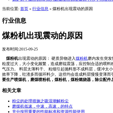
当前位置:
首页
行业信息
煤粉机出现震动的原因
»
»
行业信息
煤粉机出现震动的原因
发布时间:2015-09-25
煤粉机
出现震动的原因： 硬质异物进入
煤粉机
磨内发生突发
粒度过大，大小变化频繁，造成磨辊震荡，应控制合适的喂料
气压力。 料层太薄料干、 粒细引起抛料形不成料层，缓冲太
效率下降，吐渣多而循环料少
要生产喷煤机，磨煤喷粉机，煤粉机，煤粉燃烧器，除尘配件,除尘骨
相关文章
粉尘的处理措施之吸湿潮解粉尘
磨煤机低速，中速，高速，的特点
充分按照重要的性能标准和资源性能使用