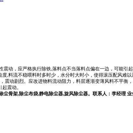
性震动，应严格执行除铁,落料点不当落料点偏在一边，可能引
粒度,料流不稳喂料时多时少，水分时大时小，使得滚压配风难以
小，震动剧烈。应改进物料流动阻力，料层逐渐变薄风料不平衡
。这些均会造成料层慢慢变薄
架,除尘布袋,静电除尘器,旋风除尘器。联系人：李经理 业务电话