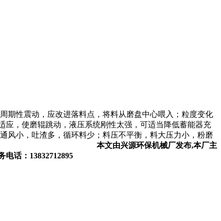
起周期性震动，应改进落料点，将料从磨盘中心喂入；粒度变化
适应，使磨辊跳动，液压系统刚性太强，可适当降低蓄能器充
，通风小，吐渣多，循环料少；料压不平衡，料大压力小，粉磨
而引起震动。
本文由兴源环保机械厂发布,本厂主
：13832712895