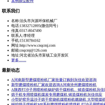
其他除尘配件
联系我们
名称:泊头市兴源环保机械厂
电话:13832712895(微信同号）
传真:0317-8047490
联系人:李经理
手机:15130784162
网址:http://www.cnqcmj.com
邮箱:cnqcmj@126.com
地址:河北省泊头市富镇工业开发区
更多……
最新动态
A河南新型磨煤喷粉机厂家批量订购到兴佳欢迎咨询
新型磨煤喷粉机厂家欢迎咨询A河南沧州磨煤喷粉机
A陕西打沙子用喷粉机锅炉烘干煤粉机、铸造煤粉机兴佳
烘干机专用喷煤机煤炭专用磨煤机 铸造煤粉机兴佳供应
小型炉窑升温沙子烘干窑烧机煤喷粉机燃烧机 大型喷煤
锅炉烘干煤粉机MP系列磨煤喷粉机喷煤机 打沙子用喷粉