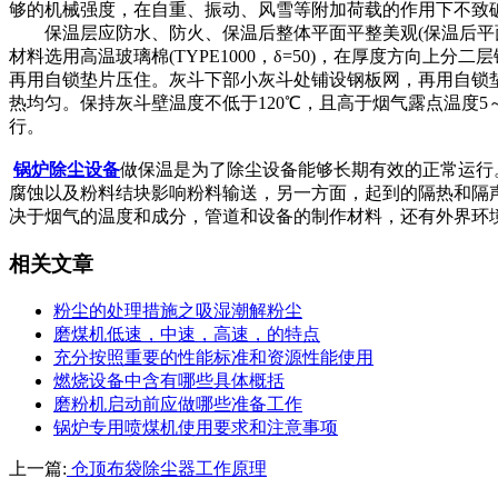
够的机械强度，在自重、振动、风雪等附加荷载的作用下不致
保温层应防水、防火、保温后整体平面平整美观(保温后平面不
材料选用高温玻璃棉(TYPE1000，δ=50)，在厚度方
再用自锁垫片压住。灰斗下部小灰斗处铺设钢板网，再用自锁
热均匀。保持灰斗壁温度不低于120℃，且高于烟气露点温度
行。
锅炉除尘设备
做保温是为了除尘设备能够长期有效的正常运行
腐蚀以及粉料结块影响粉料输送，另一方面，起到的隔热和隔
决于烟气的温度和成分，管道和设备的制作材料，还有外界环
相关文章
粉尘的处理措施之吸湿潮解粉尘
磨煤机低速，中速，高速，的特点
充分按照重要的性能标准和资源性能使用
燃烧设备中含有哪些具体概括
磨粉机启动前应做哪些准备工作
锅炉专用喷煤机使用要求和注意事项
上一篇:
仓顶布袋除尘器工作原理