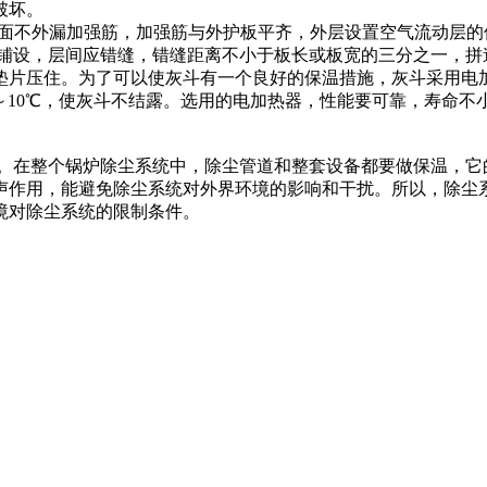
破坏。
外漏加强筋，加强筋与外护板平齐，外层设置空气流动层的保温结
向上分二层铺设，层间应错缝，错缝距离不小于板长或板宽的三分之一
垫片压住。为了可以使灰斗有一个良好的保温措施，灰斗采用电
5～10℃，使灰斗不结露。选用的电加热器，性能要可靠，寿命
。在整个锅炉除尘系统中，除尘管道和整套设备都要做保温，它
声作用，能避免除尘系统对外界环境的影响和干扰。所以，除尘
境对除尘系统的限制条件。